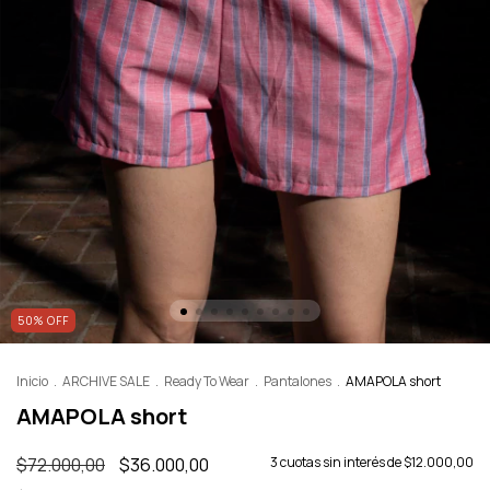
50
%
OFF
Inicio
.
ARCHIVE SALE
.
Ready To Wear
.
Pantalones
.
AMAPOLA short
AMAPOLA short
$72.000,00
$36.000,00
3
cuotas sin interés de
$12.000,00