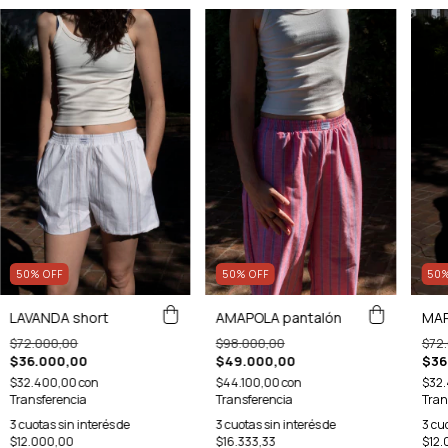
50
%
OFF
50
%
OFF
50
LAVANDA short
AMAPOLA pantalón
MAR
$72.000,00
$98.000,00
$72
$36.000,00
$49.000,00
$36
$32.400,00
con
$44.100,00
con
$32
Transferencia
Transferencia
Tran
3
cuotas sin interés de
3
cuotas sin interés de
3
cuo
$12.000,00
$16.333,33
$12.