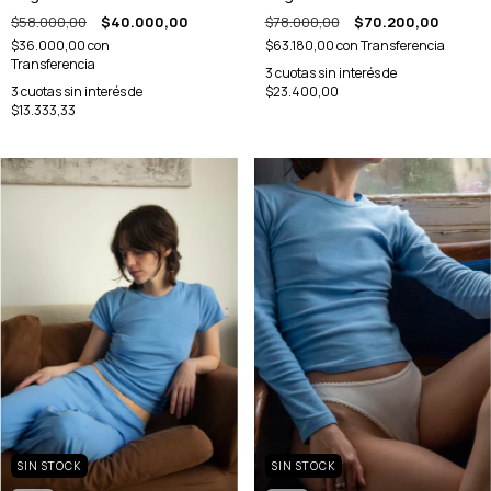
$58.000,00
$40.000,00
$78.000,00
$70.200,00
$36.000,00
con
$63.180,00
con
Transferencia
Transferencia
3
cuotas sin interés de
3
cuotas sin interés de
$23.400,00
$13.333,33
SIN STOCK
SIN STOCK