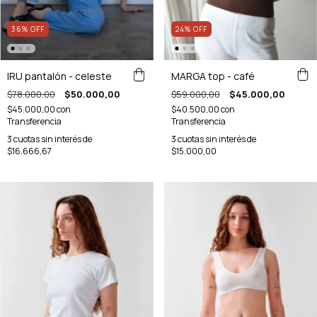
24
%
OFF
36
%
OFF
MARGA top - café
IRU pantalón - celeste
$59.000,00
$45.000,00
$78.000,00
$50.000,00
$40.500,00
con
$45.000,00
con
Transferencia
Transferencia
3
cuotas sin interés de
3
cuotas sin interés de
$15.000,00
$16.666,67