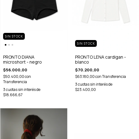
SIN STOCK
SIN STOCK
PRONTO DIANA
PRONTO LENA cardigan -
microshort - negro
blanco
$56.000,00
$70.200,00
$50.400,00
con
$63.180,00
con
Transferencia
Transferencia
3
cuotas sin interés de
3
cuotas sin interés de
$23.400,00
$18.666,67