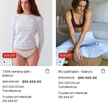
36
%
OFF
26
%
OFF
IRU pantalón - blanco
TAYA remera slim -
blanco
$78.000,00
$50.000,00
$68.000,00
$50.000,00
$45.000,00
con
$45.000,00
con
Transferencia
Transferencia
3
cuotas sin interés de
3
cuotas sin interés de
$16.666,67
$16.666,67