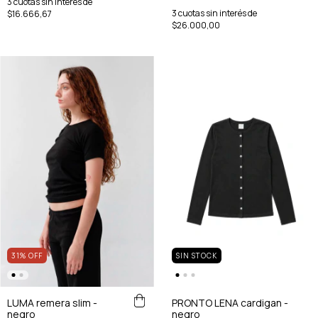
3
cuotas sin interés de
3
cuotas sin interés de
$16.666,67
$26.000,00
31
%
OFF
SIN STOCK
LUMA remera slim -
PRONTO LENA cardigan -
negro
negro