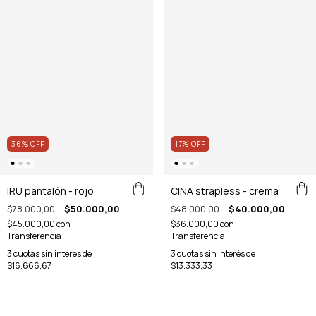
36
%
OFF
17
%
OFF
IRU pantalón - rojo
CINA strapless - crema
$78.000,00
$50.000,00
$48.000,00
$40.000,00
$45.000,00
con
$36.000,00
con
Transferencia
Transferencia
3
cuotas sin interés de
3
cuotas sin interés de
$16.666,67
$13.333,33