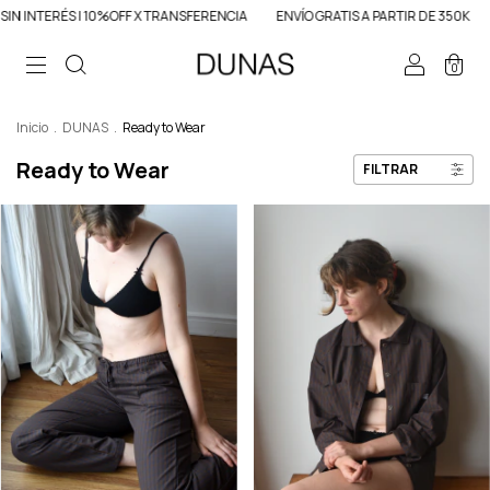
0%OFF X TRANSFERENCIA
ENVÍO GRATIS A PARTIR DE 350K
3 CUOTAS SIN I
0
Inicio
.
DUNAS
.
Ready to Wear
Ready to Wear
FILTRAR