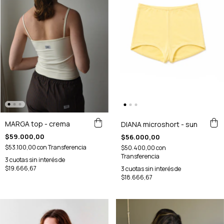
MARGA top - crema
DIANA microshort - sun
$59.000,00
$56.000,00
$53.100,00
con
Transferencia
$50.400,00
con
Transferencia
3
cuotas sin interés de
$19.666,67
3
cuotas sin interés de
$18.666,67