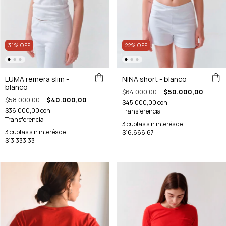
31
%
OFF
22
%
OFF
LUMA remera slim -
NINA short - blanco
blanco
$64.000,00
$50.000,00
$58.000,00
$40.000,00
$45.000,00
con
$36.000,00
con
Transferencia
Transferencia
3
cuotas sin interés de
3
cuotas sin interés de
$16.666,67
$13.333,33