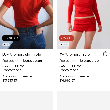
SIN STOCK
26
%
OFF
LUMA remera slim - rojo
TAYA remera - rojo
$58.000,00
$40.000,00
$68.000,00
$50.000,00
$36.000,00
con
$45.000,00
con
Transferencia
Transferencia
3
cuotas sin interés de
3
cuotas sin interés de
$13.333,33
$16.666,67