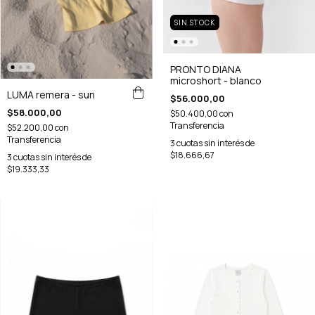
SIN STOCK
PRONTO DIANA
microshort - blanco
LUMA remera - sun
$56.000,00
$58.000,00
$50.400,00
con
Transferencia
$52.200,00
con
Transferencia
3
cuotas sin interés de
$18.666,67
3
cuotas sin interés de
$19.333,33